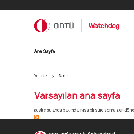
E-posta adresi
Watchdog
Güncellenme
Ana Sayfa
Yanıtlar
Node
Varsayılan ana sayfa
@site şu anda bakımda. Kısa bir süre sonra geri dönec