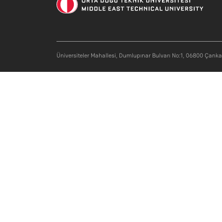
n/a
Üniversiteler Mahallesi, Dumlupınar Bulvarı No:1, 06800 Çank