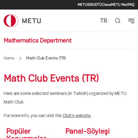
Secondary men
Skip to main content
METU
SIS
ODTÜClass
METU Mail
FAQ
TR
Mathematics Department
Home
Math Club Events (TR)
Math Club Events (TR)
Here are some selected seminars (in Turkish) organized by METU
Math Club.
For more info, you can visit the
Club's website.
Popüler
Panel-Söyleşi