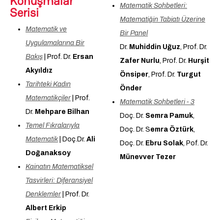
Konuşmalar
Matematik Sohbetleri:
Serisi
Matematiğin Tabiatı Üzerine
Matematik ve
Bir Panel
Uygulamalarına Bir
Dr.
Muhiddin Uğuz
, Prof. Dr.
Bakış
| Prof. Dr.
Ersan
Zafer Nurlu
, Prof. Dr.
Hurşit
Akyıldız
Önsiper
, Prof. Dr.
Turgut
Tarihteki Kadın
Önder
Matematikçiler
| Prof.
Matematik Sohbetleri - 3
Dr.
Mehpare Bilhan
Doç. Dr.
Semra Pamuk
,
Temel Fıkralarıyla
Doç. Dr. S
emra Öztürk
,
Matematik
| Doç.Dr.
Ali
Doç. Dr.
Ebru Solak
, Pof. Dr.
Doğanaksoy
Münevver Tezer
Kainatın Matematiksel
Tasvirleri: Diferansiyel
Denklemler
| Prof. Dr.
Albert Erkip