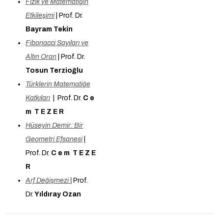
Fizik ve Matematiğin
Etkileşimi
| Prof. Dr.
Bayram Tekin
Fibonacci Sayıları ve
Altın Oran
| Prof. Dr.
Tosun Terzioğlu
Türklerin Matematiğe
Katkıları
| Prof. Dr.
C e
m T E Z E R
Hüseyin Demir: Bir
Geometri Efsanesi
|
Prof. Dr.
C e m T E Z E
R
Arf Değişmezi
|
Prof.
Dr.
Yıldıray Ozan