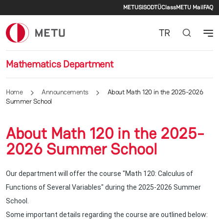
Secondary men
Skip to main content
METU
SIS
ODTÜClass
METU Mail
FAQ
TR
Mathematics Department
Home
Announcements
About Math 120 in the 2025-2026
Summer School
About Math 120 in the 2025-
2026 Summer School
Our department will offer the course "Math 120: Calculus of
Functions of Several Variables" during the 2025-2026 Summer
School.
Some important details regarding the course are outlined below: